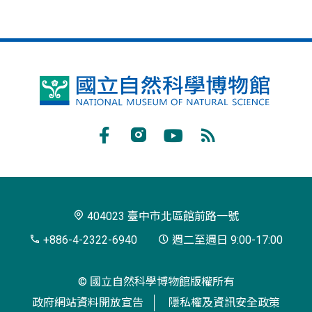
國
立
自
Facebook
Instagram
Youtube
RSS
然
訂
科
閱
學
404023 臺中市北區館前路一號
博
+886-4-2322-6940
週二至週日 9:00-17:00
物
© 國立自然科學博物館版權所有
館
政府網站資料開放宣告
隱私權及資訊安全政策