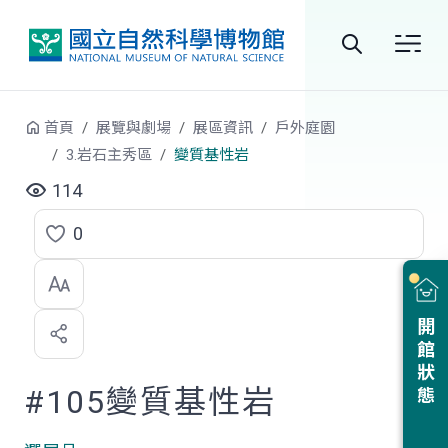
跳到中央內容區塊
全
站
首頁
展覽與劇場
展區資訊
戶外庭園
搜
3.岩石主秀區
變質基性岩
尋
114
0
點
選
喜
開館狀態
歡
#105變質基性岩