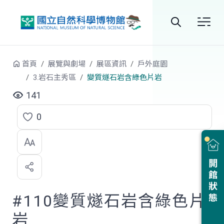
跳到中央內容區塊
全
站
首頁
展覽與劇場
展區資訊
戶外庭園
搜
3.岩石主秀區
變質燧石岩含綠色片岩
尋
141
0
點
選
喜
開館狀態
歡
#110變質燧石岩含綠色片
岩