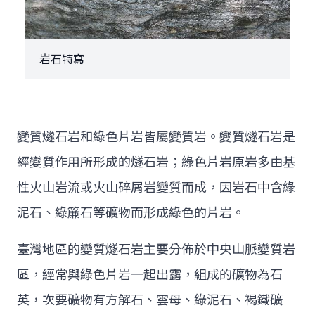
岩石特寫
變質燧石岩和綠色片岩皆屬變質岩。變質燧石岩是
經變質作用所形成的燧石岩；綠色片岩原岩多由基
性火山岩流或火山碎屑岩變質而成，因岩石中含綠
泥石、綠簾石等礦物而形成綠色的片岩。
臺灣地區的變質燧石岩主要分佈於中央山脈變質岩
區，經常與綠色片岩一起出露，組成的礦物為石
英，次要礦物有方解石、雲母、綠泥石、褐鐵礦