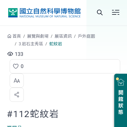
跳到中央內容區塊
全
站
首頁
展覽與劇場
展區資訊
戶外庭園
搜
3.岩石主秀區
蛇紋岩
尋
133
0
點
選
喜
開館狀態
歡
#112蛇紋岩