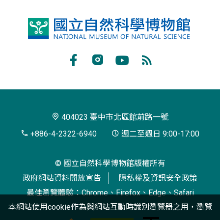
國
立
自
Facebook
Instagram
Youtube
RSS
然
訂
科
閱
學
404023 臺中市北區館前路一號
博
+886-4-2322-6940
週二至週日 9:00-17:00
物
© 國立自然科學博物館版權所有
館
政府網站資料開放宣告
隱私權及資訊安全政策
最佳瀏覽體驗：Chrome、Firefox、Edge、Safari
本網站使用cookie作為與網站互動時識別瀏覽器之用，瀏覽