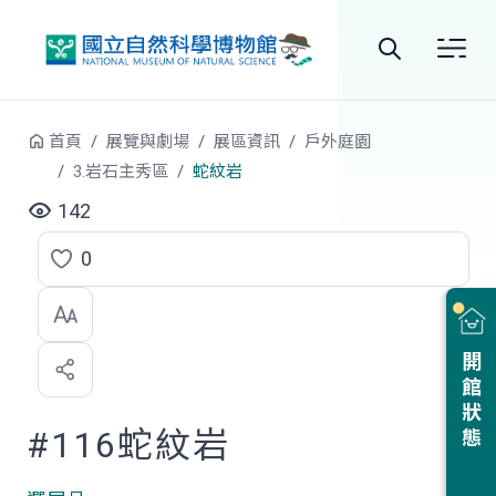
跳到中央內容區塊
全
站
首頁
展覽與劇場
展區資訊
戶外庭園
搜
3.岩石主秀區
蛇紋岩
尋
142
0
點
選
喜
開館狀態
歡
#116蛇紋岩