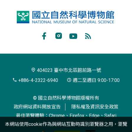
國
立
自
Facebook
Instagram
Youtube
RSS
然
訂
科
閱
學
404023 臺中市北區館前路一號
博
+886-4-2322-6940
週二至週日 9:00-17:00
物
© 國立自然科學博物館版權所有
館
政府網站資料開放宣告
隱私權及資訊安全政策
最佳瀏覽體驗：Chrome、Firefox、Edge、Safari
本網站使用cookie作為與網站互動時識別瀏覽器之用，瀏覽