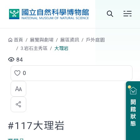
跳到中央內容區塊
全
站
首頁
展覽與劇場
展區資訊
戶外庭園
搜
3.岩石主秀區
大理岩
尋
84
0
點
選
喜
開館狀態
歡
#117大理岩