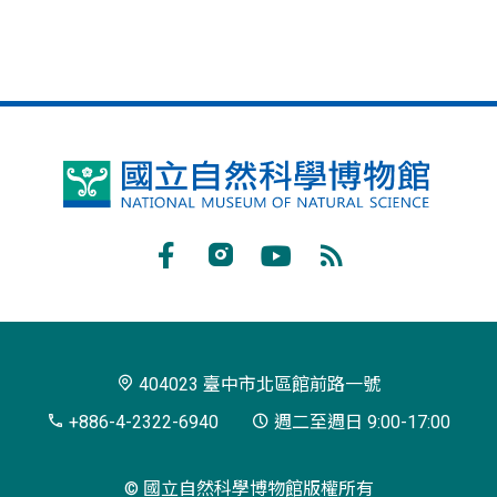
國
立
自
Facebook
Instagram
Youtube
RSS
然
訂
科
閱
學
404023 臺中市北區館前路一號
博
+886-4-2322-6940
週二至週日 9:00-17:00
物
© 國立自然科學博物館版權所有