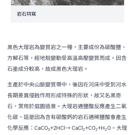
岩石特寫
黑色大理岩為變質岩之一種，主要成份為碳酸鹽、
方解石等，經地殼變動受高溫高壓變質而成。因含
石墨成分較高，故成黑色大理岩。
主產於中央山脈變質帶中，後因在河床中受到河水
長期差異侵蝕作用形成特殊的形狀，故又名黑奇
石，常用於庭園造景。大理岩遇鹽酸反應產生二氧
化碳，這是因為含有碳酸鈣的岩石遇稀鹽酸會產生
化學反應：CaCO
+2HCl→ CaCl
+CO
+H
O。大理
3
2
2
2