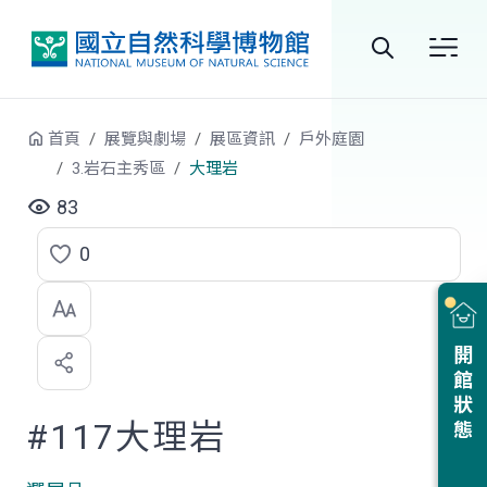
跳到中央內容區塊
全
站
首頁
展覽與劇場
展區資訊
戶外庭園
搜
3.岩石主秀區
大理岩
尋
83
0
點
選
喜
開館狀態
歡
#117大理岩