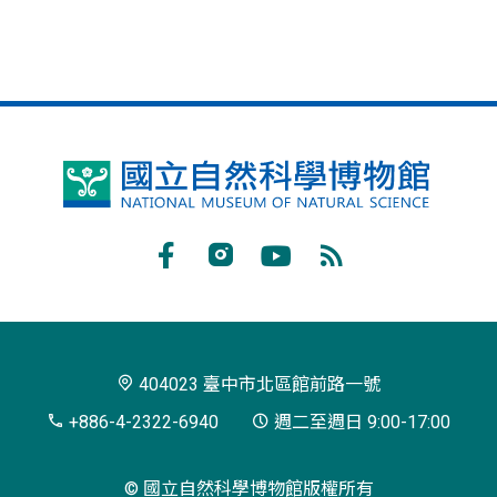
國
立
自
Facebook
Instagram
Youtube
RSS
然
訂
科
閱
學
404023 臺中市北區館前路一號
博
+886-4-2322-6940
週二至週日 9:00-17:00
物
© 國立自然科學博物館版權所有