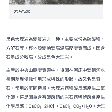
岩石特寫
黑色大理岩為變質岩之一種，主要成份為碳酸鹽、
方解石等，經地殼變動受高溫高壓變質而成。因含
石墨成分較高，故成黑色大理岩。
主產於中央山脈變質帶中，後因在河床中受到河水
長期差異侵蝕作用形成特殊的形狀，故又名黑奇
石，常用於庭園造景。大理岩遇鹽酸反應產生二氧
化碳，這是因為含有碳酸鈣的岩石遇稀鹽酸會產生
化學反應：CaCO
+2HCl→ CaCl
+CO
+H
O。大理
3
2
2
2