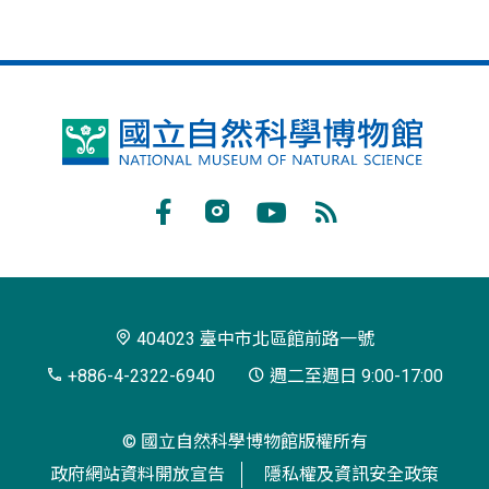
國
立
自
Facebook
Instagram
Youtube
RSS
然
訂
科
閱
學
404023 臺中市北區館前路一號
博
+886-4-2322-6940
週二至週日 9:00-17:00
物
© 國立自然科學博物館版權所有
館
政府網站資料開放宣告
隱私權及資訊安全政策