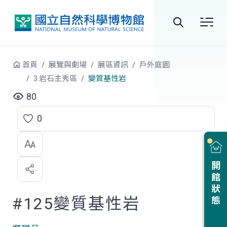
跳到中央內容區塊
全
站
首頁
展覽與劇場
展區資訊
戶外庭園
搜
3.岩石主秀區
變質基性岩
尋
80
0
點
選
喜
開館狀態
歡
#125變質基性岩