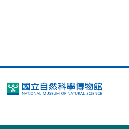
國
立
自
然
科