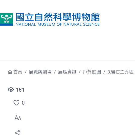
跳到中央內容區塊
首頁
展覽與劇場
展區資訊
戶外庭園
3.岩石主秀區
181
0
點
選
喜