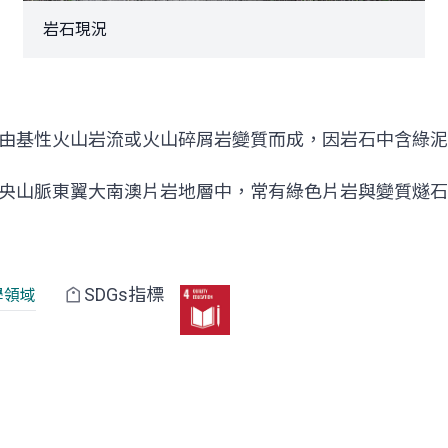
岩石現況
由基性火山岩流或火山碎屑岩變質而成，因岩石中含綠泥
央山脈東翼大南澳片岩地層中，常有綠色片岩與變質燧石
SDGs指標
學領域