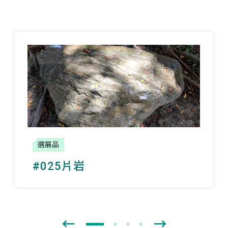
選展品
#025片岩