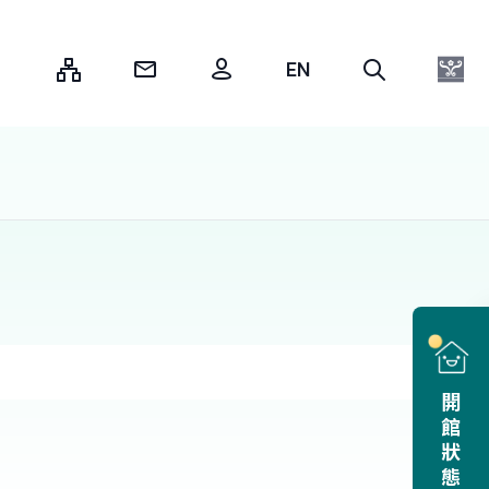
:::
開館狀態