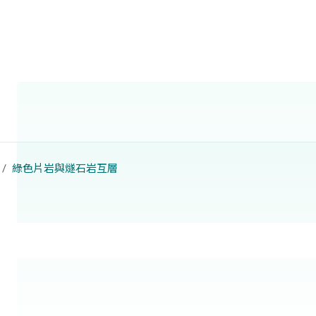
綠色片岩與燧石岩互層