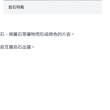
岩石特寫
石、綠簾石等礦物而形成綠色的片岩。
岩互層岩石出露。