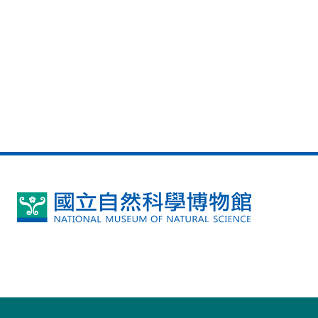
國
立
自
然
科