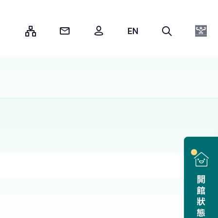
:::
開館狀態