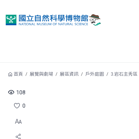
跳到中央內容區塊
首頁
展覽與劇場
展區資訊
戶外庭園
3.岩石主秀區
108
0
點
選
喜