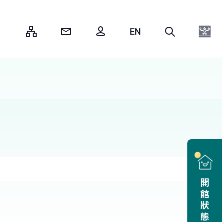
:::
開館狀態