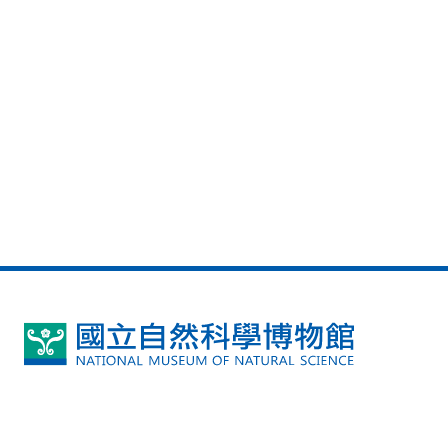
國
立
自
然