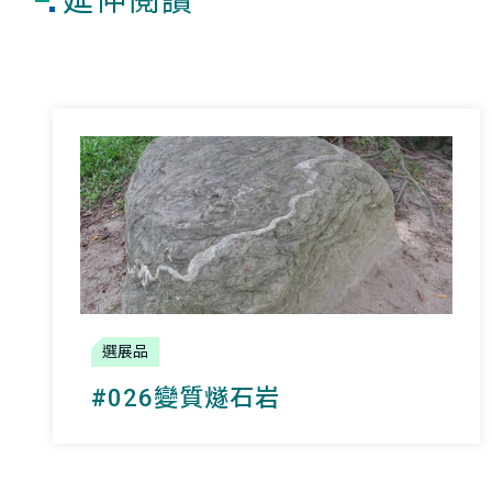
延伸閱讀
選展品
#026變質燧石岩