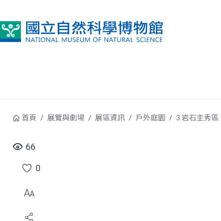
跳到中央內容區塊
首頁
展覽與劇場
展區資訊
戶外庭園
3.岩石主秀區
66
0
點
選
喜