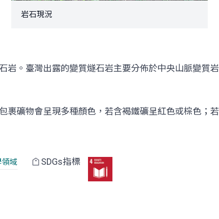
岩石現況
石岩。臺灣出露的變質燧石岩主要分佈於中央山脈變質岩
包裹礦物會呈現多種顏色，若含褐鐵礦呈紅色或棕色；若
SDGs指標
學領域