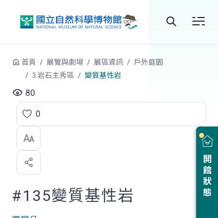
跳到中央內容區塊
全
站
首頁
展覽與劇場
展區資訊
戶外庭園
搜
3.岩石主秀區
變質基性岩
尋
80
0
點
選
喜
開館狀態
歡
#135變質基性岩