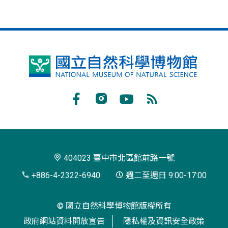
國
立
自
Facebook
Instagram
Youtube
RSS
然
訂
科
閱
學
404023 臺中市北區館前路一號
博
+886-4-2322-6940
週二至週日 9:00-17:00
物
© 國立自然科學博物館版權所有
館
政府網站資料開放宣告
隱私權及資訊安全政策