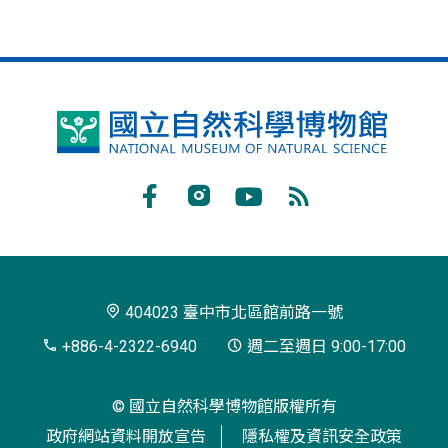
國
立
自
Facebook
Instagram
Youtube
RSS
然
訂
科
閱
學
404023 臺中市北區館前路一號
博
+886-4-2322-6940
週二至週日 9:00-17:00
物
© 國立自然科學博物館版權所有
館
政府網站資料開放宣告
隱私權及資訊安全政策