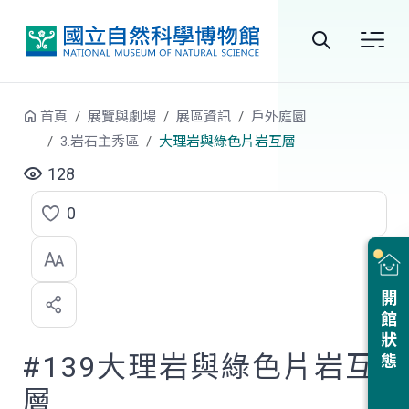
跳到中央內容區塊
全
站
首頁
展覽與劇場
展區資訊
戶外庭園
搜
3.岩石主秀區
大理岩與綠色片岩互層
尋
128
0
點
選
喜
開館狀態
歡
#139大理岩與綠色片岩互
層