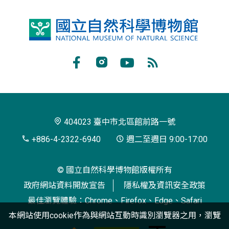
國
立
自
Facebook
Instagram
Youtube
RSS
然
訂
科
閱
學
404023 臺中市北區館前路一號
博
+886-4-2322-6940
週二至週日 9:00-17:00
物
© 國立自然科學博物館版權所有
館
政府網站資料開放宣告
隱私權及資訊安全政策
最佳瀏覽體驗：Chrome、Firefox、Edge、Safari
本網站使用cookie作為與網站互動時識別瀏覽器之用，瀏覽