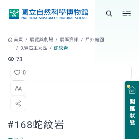
跳到中央內容區塊
全
站
首頁
展覽與劇場
展區資訊
戶外庭園
搜
3.岩石主秀區
蛇紋岩
尋
73
0
點
選
喜
開館狀態
歡
#168蛇紋岩