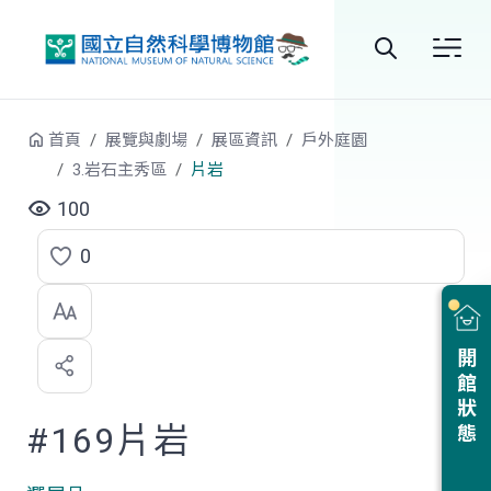
跳到中央內容區塊
全
站
首頁
展覽與劇場
展區資訊
戶外庭園
搜
3.岩石主秀區
片岩
尋
100
0
點
選
喜
開館狀態
歡
#169片岩