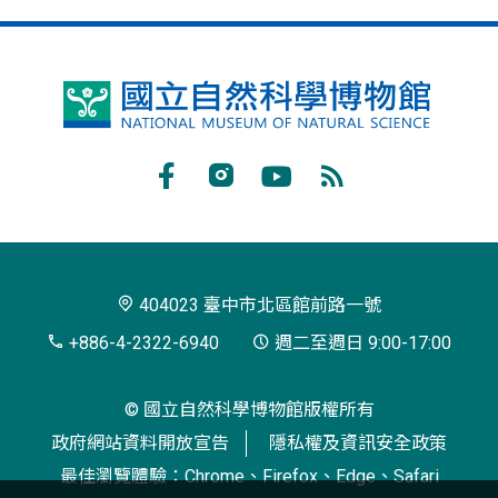
國
立
自
Facebook
Instagram
Youtube
RSS
然
訂
科
閱
學
404023 臺中市北區館前路一號
博
+886-4-2322-6940
週二至週日 9:00-17:00
物
© 國立自然科學博物館版權所有
館
政府網站資料開放宣告
隱私權及資訊安全政策
最佳瀏覽體驗：Chrome、Firefox、Edge、Safari