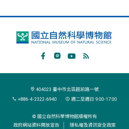
國
立
自
Facebook
Instagram
Youtube
RSS
然
訂
科
閱
學
404023 臺中市北區館前路一號
博
+886-4-2322-6940
週二至週日 9:00-17:00
物
© 國立自然科學博物館版權所有
館
政府網站資料開放宣告
隱私權及資訊安全政策