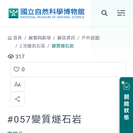
跳到中央內容區塊
全
站
首頁
展覽與劇場
展區資訊
戶外庭園
搜
2.池塘岩石區
變質燧石岩
尋
317
0
點
選
喜
開館狀態
歡
#057變質燧石岩