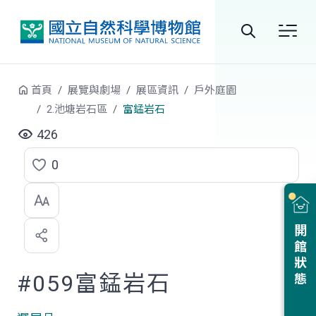
跳到中央內容區塊
全
站
首頁
展覽與劇場
展區資訊
戶外庭園
搜
2.池塘岩石區
富錳岩石
尋
426
0
點
選
喜
開館狀態
歡
#059富錳岩石