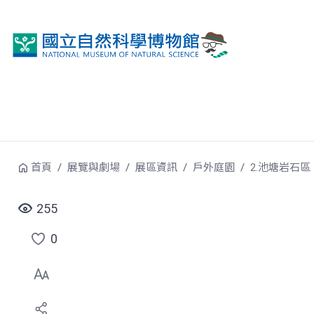
跳到中央內容區塊
首頁
展覽與劇場
展區資訊
戶外庭園
2.池塘岩石區
255
0
點
選
喜