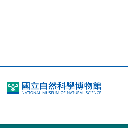
國
立
自
然
科