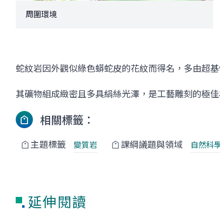
周圍環境
蛇紋岩因外觀似綠色蟒蛇皮的花紋而得名，多由超基
其礦物組成緻密且多具絹絲光澤，是工藝雕刻的極佳
相關標籤：
主題標籤
課綱議題與領域
變質岩
自然科
延伸閱讀