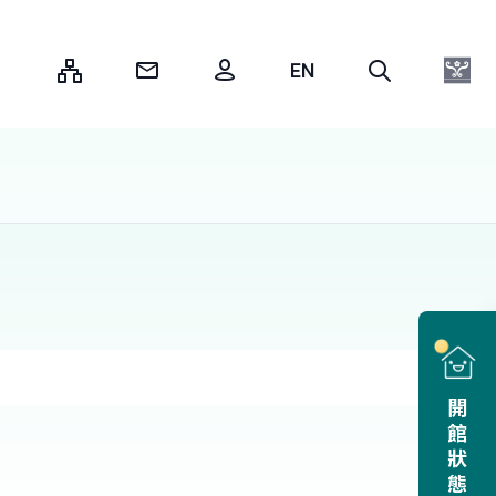
:::
開館狀態