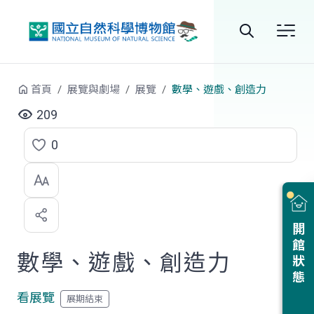
跳到中央內容區塊
全
站
首頁
展覽與劇場
展覽
數學、遊戲、創造力
搜
209
尋
0
點
選
喜
開館狀態
歡
數學、遊戲、創造力
看展覽