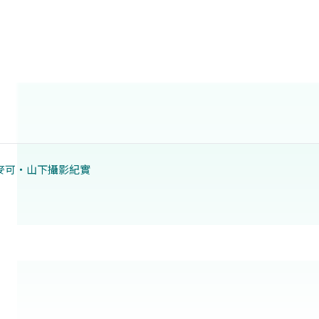
麥可‧山下攝影紀實