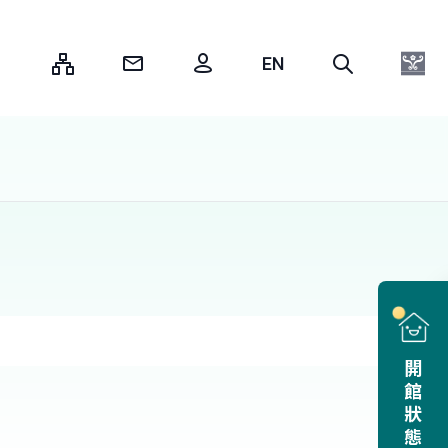
:::
開館狀態