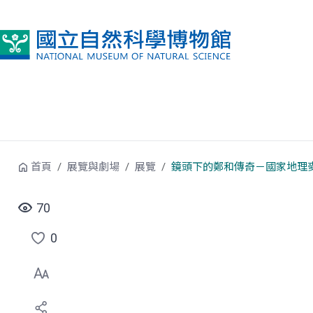
跳到中央內容區塊
首頁
展覽與劇場
展覽
鏡頭下的鄭和傳奇－國家地理
70
0
點
選
喜