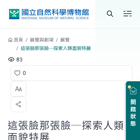
跳到中央內容區塊
全
站
首頁
展覽與劇場
展覽
搜
這張臉那張臉─探索人類面貌特展
尋
83
0
點
選
喜
開館狀態
歡
這張臉那張臉─探索人類
面貌特展