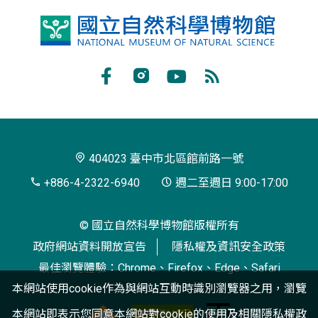
國
立
自
Facebook
Instagram
Youtube
RSS
然
訂
科
閱
學
404023 臺中市北區館前路一號
博
+886-4-2322-6940
週二至週日 9:00-17:00
物
© 國立自然科學博物館版權所有
館
政府網站資料開放宣告
隱私權及資訊安全政策
最佳瀏覽體驗：Chrome、Firefox、Edge、Safari
本網站使用cookie作為與網站互動時識別瀏覽器之用，瀏覽
本網站即表示您同意本網站對cookie的使用及相關
隱私權政