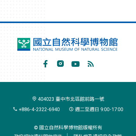
國
立
自
Facebook
Instagram
Youtube
RSS
然
訂
科
閱
學
404023 臺中市北區館前路一號
博
+886-4-2322-6940
週二至週日 9:00-17:00
物
© 國立自然科學博物館版權所有
館