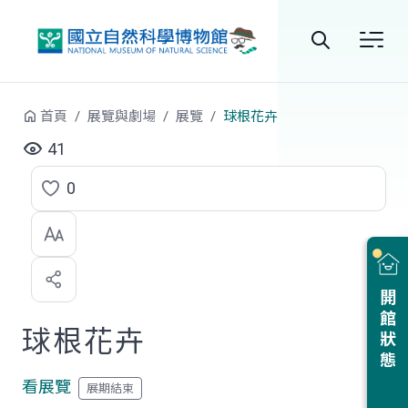
跳到中央內容區塊
全
站
首頁
展覽與劇場
展覽
球根花卉
搜
41
尋
0
點
選
喜
開館狀態
歡
球根花卉
看展覽