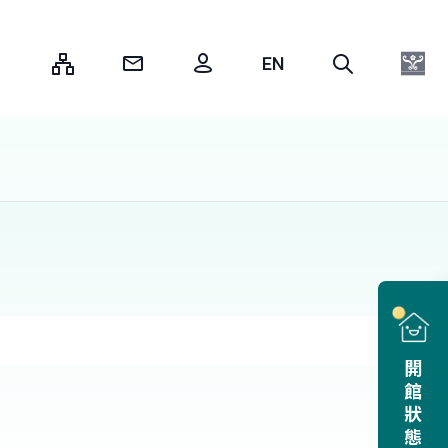
:::
開館狀態