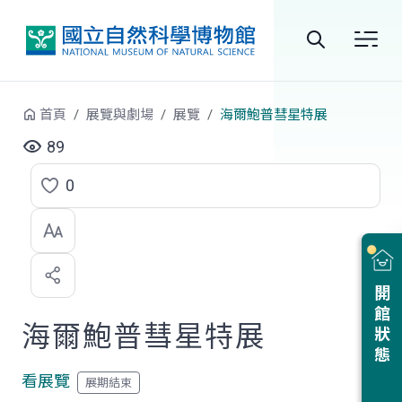
跳到中央內容區塊
全
站
首頁
展覽與劇場
展覽
海爾鮑普彗星特展
搜
89
尋
0
點
選
喜
開館狀態
歡
海爾鮑普彗星特展
看展覽