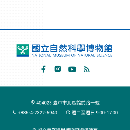
國
立
自
Facebook
Instagram
Youtube
RSS
然
訂
科
閱
學
404023 臺中市北區館前路一號
博
+886-4-2322-6940
週二至週日 9:00-17:00
物