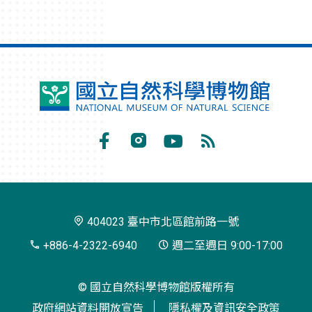
國
立
自
Facebook
Instagram
Youtube
RSS
然
訂
科
閱
學
404023 臺中市北區館前路一號
博
+886-4-2322-6940
週二至週日 9:00-17:00
物
© 國立自然科學博物館版權所有
館
政府網站資料開放宣告
隱私權及資訊安全政策