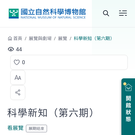
跳到中央內容區塊
全
站
首頁
展覽與劇場
展覽
科學新知（第六期）
搜
44
尋
0
點
選
喜
開館狀態
歡
科學新知（第六期）
看展覽