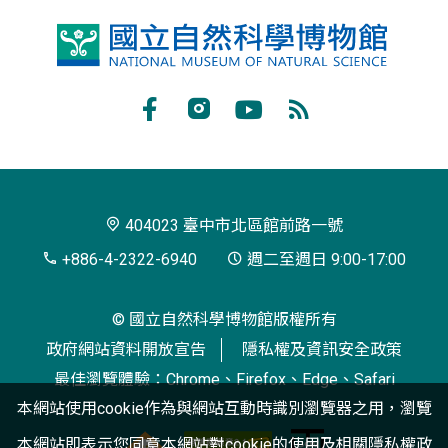
國
立
自
Facebook
Instagram
Youtube
RSS
然
訂
科
閱
學
404023 臺中市北區館前路一號
博
+886-4-2322-6940
週二至週日 9:00-17:00
物
© 國立自然科學博物館版權所有
館
政府網站資料開放宣告
隱私權及資訊安全政策
最佳瀏覽體驗：Chrome、Firefox、Edge、Safari
本網站使用cookie作為與網站互動時識別瀏覽器之用，瀏覽
本網站即表示您同意本網站對cookie的使用及相關
隱私權政