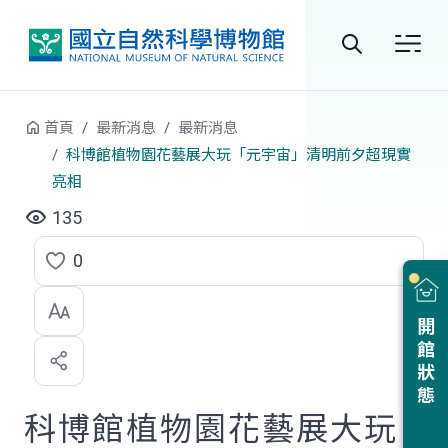
跳到中央內容區塊
全
站
首頁
最新消息
最新消息
搜
科博館植物園花藝展大玩「元宇宙」清明前夕超現實
亮相
尋
135
0
點
選
開館狀態
喜
歡
科博館植物園花藝展大玩