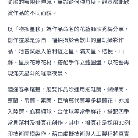
筒般的無限延伸感，無論從何種角度，觀眾都能欣
賞作品的不同面貌。
以「物換星移」為作品命名的花藝師陳秀梅分享，
創作靈感是源自一幅拍攝於合歡山的星軌攝影作
品，她嘗試融入伯利恆之星、滿天星、桔梗、山
蘇、星辰花等花材，搭配手作立體圓盤，以花藝再
現滿天星斗的璀璨夜景。
適逢春季尾聲，展覽作品除運用拖鞋蘭、蝴蝶蘭、
嘉蘭、吊蘭、素蘭、巨輪萬代蘭等多樣蘭花，亦加
入陸蓮、麻葉繡球、金仗球等當季鮮花，搭配四季
常見葉材及擬真花創作。其中，擬真花是採用3D列
印技術開模製作，藉由虛擬技術與人工製程將真實