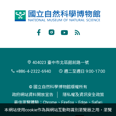
國
立
自
Facebook
Instagram
Youtube
RSS
然
訂
科
閱
學
404023 臺中市北區館前路一號
博
+886-4-2322-6940
週二至週日 9:00-17:00
物
© 國立自然科學博物館版權所有
館
政府網站資料開放宣告
隱私權及資訊安全政策
最佳瀏覽體驗：Chrome、Firefox、Edge、Safari
本網站使用cookie作為與網站互動時識別瀏覽器之用，瀏覽