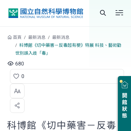
跳到中央內容區塊
全
站
首頁
最新消息
最新消息
搜
科博館《切中藥害－反毒超有梗》特展 科技、藝術勸
世別誤入歧「毒」
尋
680
0
點
選
開館狀態
喜
歡
科博館《切中藥害－反毒