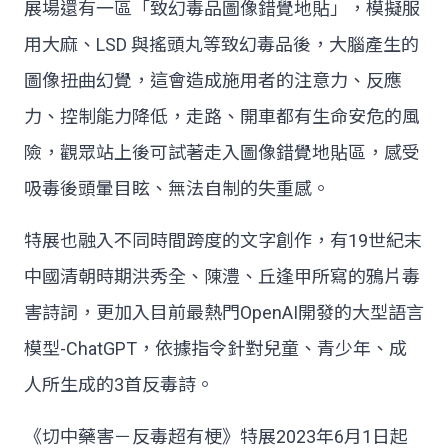
展場還有一區「致幻毒品圖像錯覺地貼」，模擬服
用大麻、LSD 與搖頭丸等致幻毒品後，大腦產生的
圖像扭曲幻覺，這會造成施用者的注意力、反應
力、控制能力降低，走路、開車都有生命安危的風
險，觀眾站上後可試著走入圖像錯覺地貼區，感受
吸毒後頭暈目眩、無法自制的失重感。
特展也融入不同時間跨度的文字創作，有19世紀末
中國清朝時期洪秀全、陳澧、丘逢甲所寫的鴉片毒
害詩詞，更加入目前最熱門OpenAI開發的大型語言
模型-ChatGPT，依據指令針對兒童、青少年、成
人所生成的3首反毒詩。
《切中藥害－反毒超有梗》特展2023年6月1日起