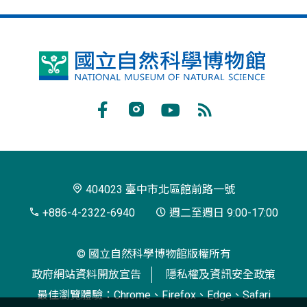
國
立
自
Facebook
Instagram
Youtube
RSS
然
訂
科
閱
學
404023 臺中市北區館前路一號
博
+886-4-2322-6940
週二至週日 9:00-17:00
物
© 國立自然科學博物館版權所有
館
政府網站資料開放宣告
隱私權及資訊安全政策
最佳瀏覽體驗：Chrome、Firefox、Edge、Safari