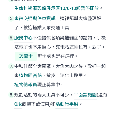
生命科學廳
恐龍展示區10/6-10起暫停開放
。
來館交通與停車資訊
，這裡都幫大家整理好
了，歡迎搭乘大眾交通工具。
服務中心
不僅提供各項疑難雜症的諮詢，手機
沒電了也不用擔心，充電站這裡也有，對了，
恐龍卡
辦卡處也是在這裡。
中秋佳節全家團聚，大魚大肉之後，歡迎一起
來
植物園賞花
、散步，消化卡路里。
植物情報員
現正募集中。
規劃活動的兩大工具不可少，
平面設施圖
(還有
Q版
歡迎下載使用)和
活動行事曆
。