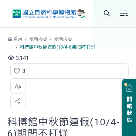
跳到中央內容區塊
全
站
首頁
最新消息
最新消息
搜
科博館中秋節連假(10/4-6)期間不打烊
尋
3,141
3
點
選
喜
開館狀態
歡
科博館中秋節連假(10/4-
6)期間不打烊