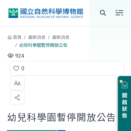
跳到中央內容區塊
全
站
首頁
最新消息
最新消息
搜
幼兒科學園暫停開放公告
尋
924
0
點
選
喜
開館狀態
歡
幼兒科學園暫停開放公告