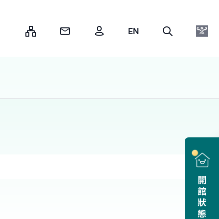
:::
開館狀態