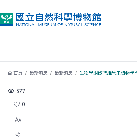
跳到中央內容區塊
首頁
最新消息
最新消息
生物學組徵聘維管束植物學
577
0
點
選
喜