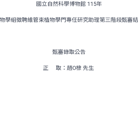
國立自然科學博物館 115年
物學組徵聘維管束植物學門專任研究助理第三階段甄審
甄審錄取公告
正 取：趙O棣 先生