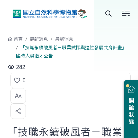
跳到中央內容區塊
全
站
首頁
最新消息
最新消息
搜
「技職永續破風者－職業試探與適性發展共育計畫」
臨時人員徵才公告
尋
282
0
點
選
開館狀態
喜
歡
「技職永續破風者－職業