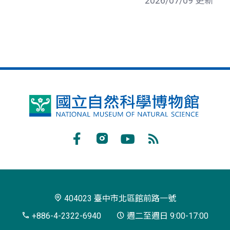
2026/07/09 更新
國
立
自
Facebook
Instagram
Youtube
RSS
然
訂
科
閱
學
404023 臺中市北區館前路一號
博
+886-4-2322-6940
週二至週日 9:00-17:00