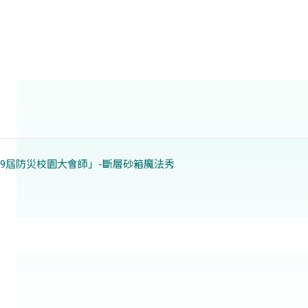
9屆防災校園大會師」-斷層砂箱魔法秀