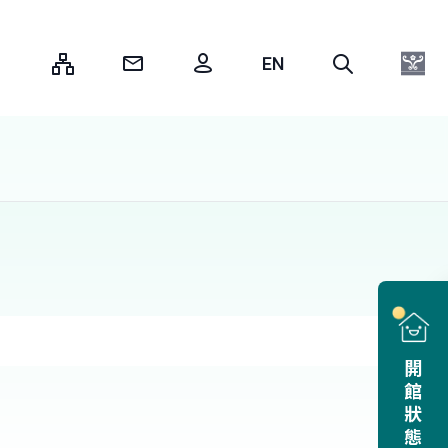
:::
開館狀態