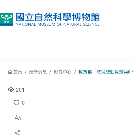
跳到中央內容區塊
首頁
最新消息
影音中心
教育部「防災總動員暨第8、
201
0
點
選
喜