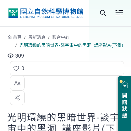
跳到中央內容區塊
全
站
首頁
最新消息
影音中心
搜
光明環繞的黑暗世界-談宇宙中的黑洞_講座影片(下集)
尋
309
0
點
選
喜
開館狀態
歡
光明環繞的黑暗世界-談宇
宙中的黑洞_講座影片(下