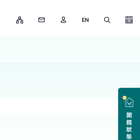
:::
開館狀態