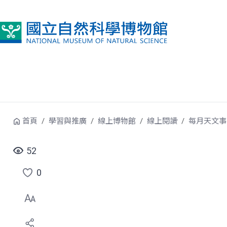
跳到中央內容區塊
首頁
學習與推廣
線上博物館
線上閱讀
每月天文事
52
0
點
選
喜