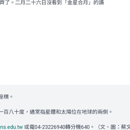
齊了。二月二十六日沒看到「金星合月」的讀
座標。
一百八十度，通常指星體和太陽位在地球的兩側。
ns.edu.tw
或電04-23226940轉分機640。（文、圖：蔡