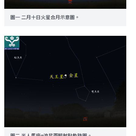
圖一 二月十日火星合月示意圖。
圖二 半人馬座α流星雨輻射點軌跡圖。