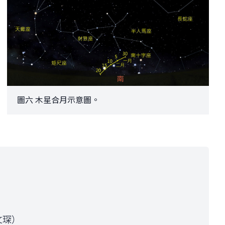
圖六 木星合月示意圖。
文琛）