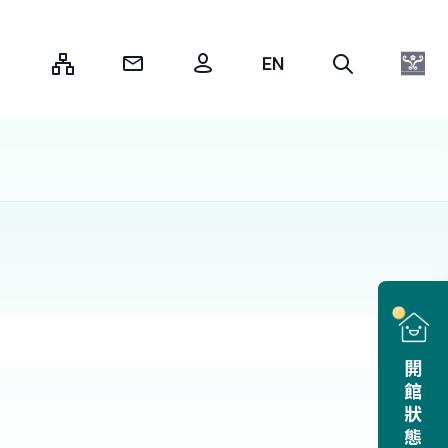
:::
開館狀態