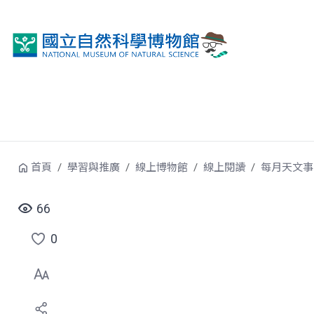
跳到中央內容區塊
首頁
學習與推廣
線上博物館
線上閱讀
每月天文事
66
0
點
選
喜