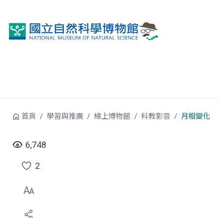
跳到中央內容區塊
首頁
學習與推廣
線上博物館
科教影音
月相變化
6,748
2
點
選
喜