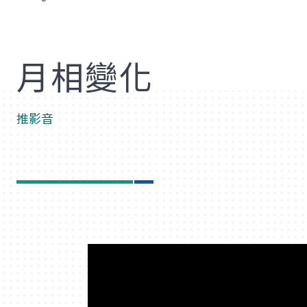
歡
月相變化
推影音