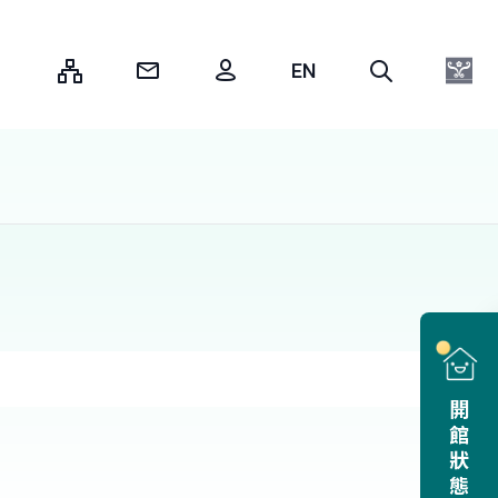
:::
開館狀態