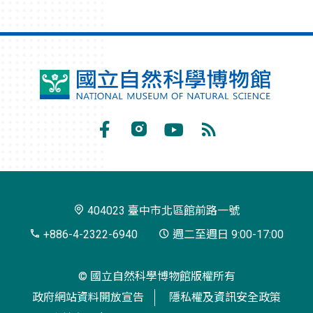
國
立
自
Facebook
Instagram
Youtube
RSS
然
訂
科
閱
學
404023 臺中市北區館前路一號
博
+886-4-2322-6940
週二至週日 9:00-17:00
物
© 國立自然科學博物館版權所有
館
政府網站資料開放宣告
隱私權及資訊安全政策