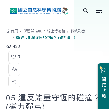
跳到中央內容區塊
全
站
首頁
學習與推廣
線上博物館
科教影音
搜
05.違反能量守恆的碰撞？ (磁力彈弓)
尋
438
0
點
選
喜
開館狀態
歡
05.違反能量守恆的碰撞？
(磁力彈弓)