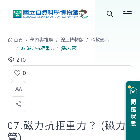
跳到中央內容區塊
全
站
首頁
學習與推廣
線上博物館
科教影音
搜
07.磁力抗拒重力？ (磁力管)
尋
215
0
點
選
喜
開館狀態
歡
07.磁力抗拒重力？ (磁力
管)