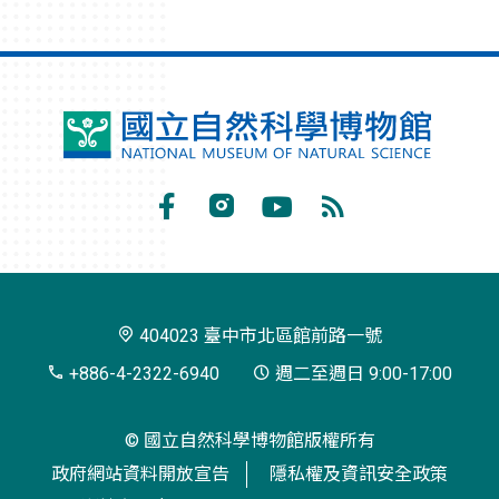
國
立
自
Facebook
Instagram
Youtube
RSS
然
訂
科
閱
學
404023 臺中市北區館前路一號
博
+886-4-2322-6940
週二至週日 9:00-17:00
物
© 國立自然科學博物館版權所有
館
政府網站資料開放宣告
隱私權及資訊安全政策