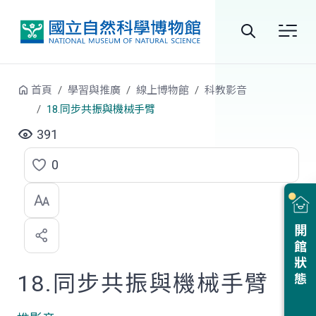
跳到中央內容區塊
全
站
首頁
學習與推廣
線上博物館
科教影音
搜
18.同步共振與機械手臂
尋
391
0
點
選
喜
開館狀態
歡
18.同步共振與機械手臂