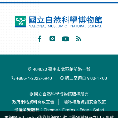
國
立
自
Facebook
Instagram
Youtube
RSS
然
訂
科
閱
學
404023 臺中市北區館前路一號
博
+886-4-2322-6940
週二至週日 9:00-17:00
物
© 國立自然科學博物館版權所有
館
政府網站資料開放宣告
隱私權及資訊安全政策
最佳瀏覽體驗：Chrome、Firefox、Edge、Safari
本網站使用cookie作為與網站互動時識別瀏覽器之用，瀏覽