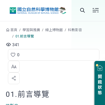
跳到中央內容區塊
全
站
首頁
學習與推廣
線上博物館
科教影音
搜
01.前言導覽
尋
341
0
點
選
喜
開館狀態
歡
01.前言導覽