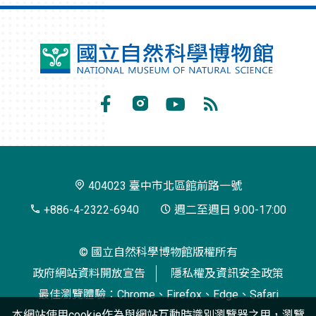
國
立
自
Facebook
Instagram
Youtube
RSS
然
訂
科
閱
學
404023 臺中市北區館前路一號
博
+886-4-2322-6940
週二至週日 9:00-17:00
物
© 國立自然科學博物館版權所有
館
政府網站資料開放宣告
隱私權及資訊安全政策
最佳瀏覽體驗：Chrome、Firefox、Edge、Safari
本網站使用cookie作為與網站互動時識別瀏覽器之用，瀏覽