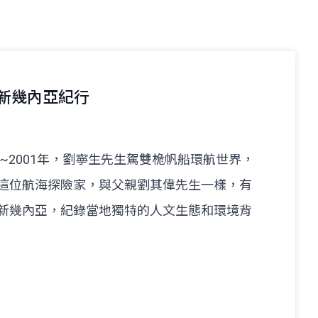
與新幾內亞紀行
~2001年，劉寧生先生駕雙桅帆船環航世界，
這位航海探險家，與父親劉其偉先生一樣，有
新幾內亞，紀錄當地獨特的人文生態和環境背