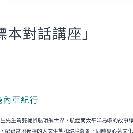
標本對話講座」
幾內亞紀行
，劉寧生先生駕雙桅帆船環航世界，航經南太平洋島嶼的故
，紀錄當地獨特的人文生態和環境背景，同時憂心著文化