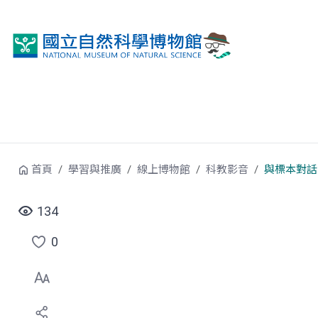
跳到中央內容區塊
首頁
學習與推廣
線上博物館
科教影音
與標本對話
134
0
點
選
喜