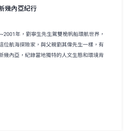
與新幾內亞紀行
~2001年，劉寧生先生駕雙桅帆船環航世界，
這位航海探險家，與父親劉其偉先生一樣，有
新幾內亞，紀錄當地獨特的人文生態和環境背