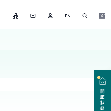
:::
開館狀態