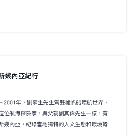
與新幾內亞紀行
~2001年，劉寧生先生駕雙桅帆船環航世界，
這位航海探險家，與父親劉其偉先生一樣，有
新幾內亞，紀錄當地獨特的人文生態和環境背