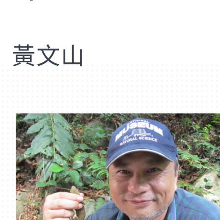
歡
黃文山