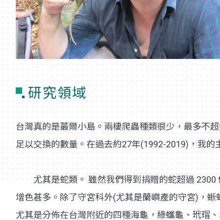
研究領域
台灣真的是蕞爾小島。兩棲爬蟲種類很少，最多不超過
足以交換的數量。在過去約27年(1992-2019)
尤其是蛇類。 雖然我們得到捐贈的蛇超過 230
增色甚多。除了守宮科外(尤其是蘭嶼產的守宮)，
尤其是分佈在台灣附近的四種海龜，綠蠵龜、玳瑁、