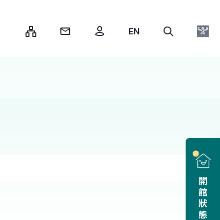
:::
開館狀態