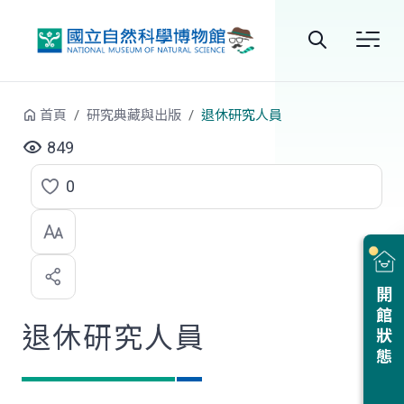
跳到中央內容區塊
全
站
首頁
研究典藏與出版
退休研究人員
搜
849
尋
0
點
選
喜
開館狀態
歡
退休研究人員