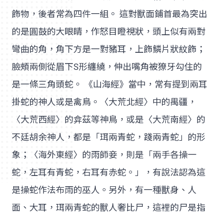
飾物，後者常為四件一組。 這對獸面鋪首最為突出
的是圓鼓的大眼睛，作怒目瞪視狀，頭上似有兩對
彎曲的角，角下方是一對豬耳，上飾鱗片狀紋飾；
臉頰兩側從眉下S形纏繞，伸出嘴角被獠牙勾住的
是一條三角頭蛇。 《山海經》當中，常有提到兩耳
掛蛇的神人或是禽鳥。〈大荒北經〉中的禺疆，
〈大荒西經〉的弇茲等神鳥，或是〈大荒南經〉的
不廷胡余神人，都是「珥兩青蛇，踐兩青蛇」的形
象；〈海外東經〉的雨師妾，則是「兩手各操一
蛇，左耳有青蛇，右耳有赤蛇。」，有說法認為這
是操蛇作法布雨的巫人。另外，有一種獸身、人
面、大耳，珥兩青蛇的獸人奢比尸，這裡的尸是指