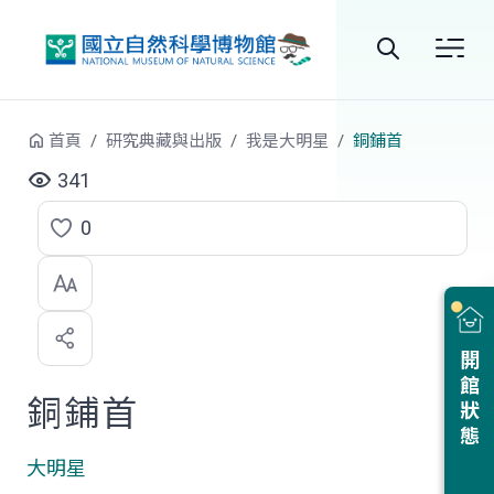
跳到中央內容區塊
全
站
首頁
研究典藏與出版
我是大明星
銅鋪首
搜
341
尋
0
點
選
喜
開館狀態
歡
銅鋪首
大明星