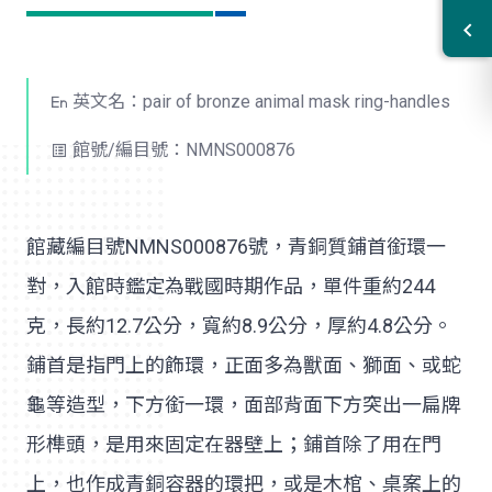
英文名：pair of bronze animal mask ring-handles
館號/編目號：NMNS000876
館藏編目號NMNS000876號，青銅質鋪首銜環一
對，入館時鑑定為戰國時期作品，單件重約244
克，長約12.7公分，寬約8.9公分，厚約4.8公分。
鋪首是指門上的飾環，正面多為獸面、獅面、或蛇
龜等造型，下方銜一環，面部背面下方突出一扁牌
形榫頭，是用來固定在器壁上；鋪首除了用在門
上，也作成青銅容器的環把，或是木棺、桌案上的