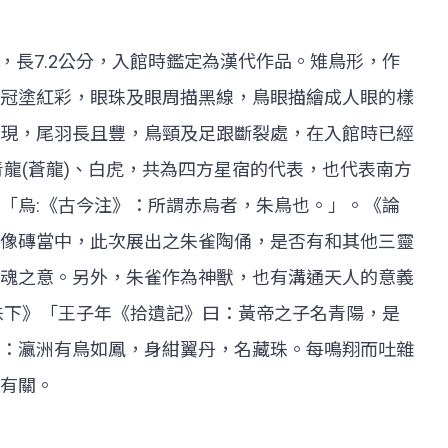
公分，長7.2公分，入館時鑑定為漢代作品。雉鳥形，作
冠塗紅彩，眼珠及眼周描黑線，鳥眼描繪成人眼的樣
現，尾羽長且豐，鳥頸及足跟斷裂處，在入館時已經
龍(蒼龍)、白虎，共為四方星宿的代表，也代表南方
「烏:《古今注》：所謂赤烏者，朱鳥也。」。《論
像磚當中，此次展出之朱雀陶俑，是否有和其他三靈
魂之意。另外，朱雀作為神獸，也有溝通天人的意義
珠下》「王子年《拾遺記》曰：黃帝之子名青陽，是
：瀛洲有鳥如鳳，身紺翼丹，名藏珠。每鳴翔而吐雜
說有關。