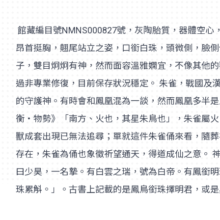
館藏編目號NMNS000827號，灰陶胎質，器體空心
昂首挺胸，翹尾站立之姿，口銜白珠，頭微側，臉側
子，雙目炯炯有神，然而面容溫雅嫻宜，不像其他的
過非專業修復，目前保存狀況穩定。 朱雀，戰國及
的守護神。有時會和鳳凰混為一談，然而鳳凰多半是
衡‧物勢》「南方、火也，其星朱鳥也」，朱雀屬火
獸成套出現已無法追尋；單就這件朱雀俑來看，隨葬
存在，朱雀為俑也象徵祈望通天，得道成仙之意。 
曰少昊，一名摯。有白雲之瑞，號為白帝。有鳳銜明
珠累斛。」。古書上記載的是鳳鳥銜珠擇明君，或是