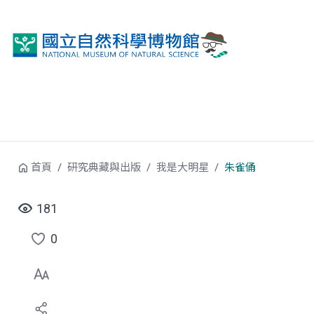
跳到中央內容區塊
首頁
研究典藏與出版
我是大明星
朱雀俑
181
0
點
選
喜