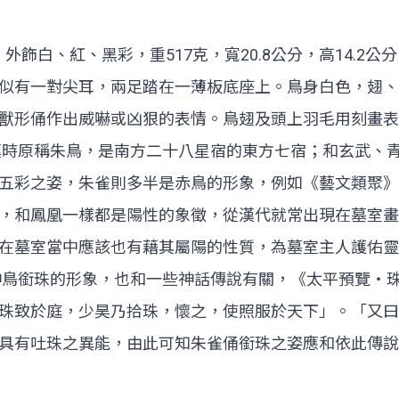
，外飾白、紅、黑彩，重517克，寬20.8公分，高14.2
似有一對尖耳，兩足踏在一薄板底座上。鳥身白色，翅、
獸形俑作出威嚇或凶狠的表情。鳥翅及頭上羽毛用刻畫表
漢時原稱朱鳥，是南方二十八星宿的東方七宿；和玄武、青
五彩之姿，朱雀則多半是赤鳥的形象，例如《藝文類聚》
，和鳳凰一樣都是陽性的象徵，從漢代就常出現在墓室畫
在墓室當中應該也有藉其屬陽的性質，為墓室主人護佑靈
神鳥銜珠的形象，也和一些神話傳說有關，《太平預覽‧
珠致於庭，少昊乃拾珠，懷之，使照服於天下」。「又曰
具有吐珠之異能，由此可知朱雀俑銜珠之姿應和依此傳