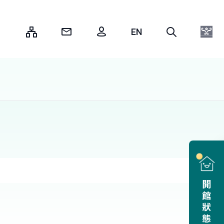
:::
開館狀態