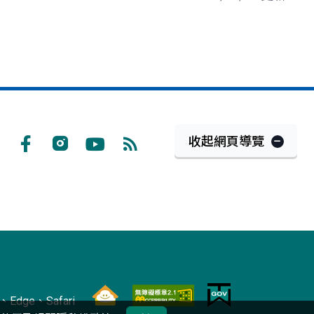
收起網頁導覽
Facebook
Instagram
Youtube
RSS
訂
閱
Edge、Safari