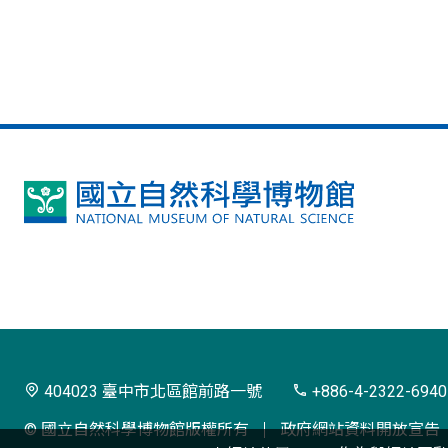
國
立
自
然
科
學
404023 臺中市北區館前路一號
+886-4-2322-6940
博
© 國立自然科學博物館版權所有
政府網站資料開放宣告