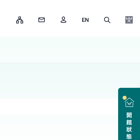
:::
開館狀態