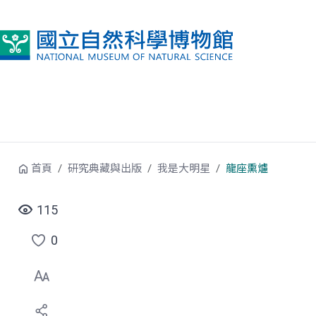
跳到中央內容區塊
首頁
研究典藏與出版
我是大明星
龍座熏爐
115
0
點
選
喜