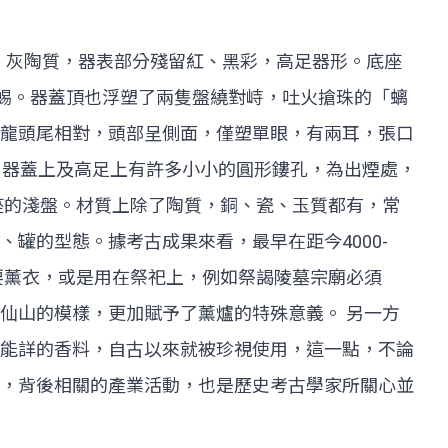
6公分，灰陶質，器表部分殘留紅、黑彩，高足器形。底座
蜥蜴。器蓋頂也浮塑了兩隻盤繞對峙，吐火搶珠的「螭
龍頭尾相對，頭部呈側面，僅塑單眼，有兩耳，張口
；器蓋上及高足上有許多小小的圓形鏤孔，為出煙處，
座的淺盤。材質上除了陶質，銅、瓷、玉質都有，常
罐的型態。據考古成果來看，最早在距今4000-
要薰衣，或是用在祭祀上，例如祭謁陵墓宗廟必須
仙山的模樣，更加賦予了薰爐的特殊意義。 另一方
能詳的香料，自古以來就被珍視使用，這一點，不論
，背後相關的產業活動，也是歷史考古學家所關心並