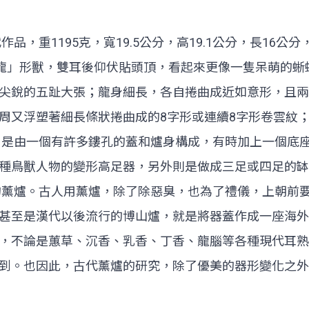
代作品，重1195克，寬19.5公分，高19.1公分，長1
「龍」形獸，雙耳後仰伏貼頭頂，看起來更像一隻呆萌的
尖銳的五趾大張；龍身細長，各自捲曲成近如意形，且兩
周又浮塑著細長條狀捲曲成的8字形或連續8字形卷雲紋
，是由一個有許多鏤孔的蓋和爐身構成，有時加上一個底
種鳥獸人物的變形高足器，另外則是做成三足或四足的缽、
製的薰爐。古人用薰爐，除了除惡臭，也為了禮儀，上朝前
甚至是漢代以後流行的博山爐，就是將器蓋作成一座海外
，不論是蕙草、沉香、乳香、丁香、龍腦等各種現代耳熟
到。也因此，古代薰爐的研究，除了優美的器形變化之外