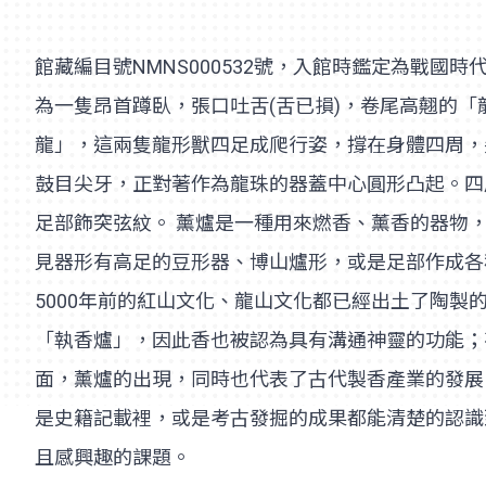
館藏編目號NMNS000532號，入館時鑑定為戰國時
為一隻昂首蹲臥，張口吐舌(舌已損)，卷尾高翹的
龍」，這兩隻龍形獸四足成爬行姿，撐在身體四周，
鼓目尖牙，正對著作為龍珠的器蓋中心圓形凸起。四
足部飾突弦紋。 薰爐是一種用來燃香、薰香的器物
見器形有高足的豆形器、博山爐形，或是足部作成各
5000年前的紅山文化、龍山文化都已經出土了陶
「執香爐」，因此香也被認為具有溝通神靈的功能；
面，薰爐的出現，同時也代表了古代製香產業的發展
是史籍記載裡，或是考古發掘的成果都能清楚的認識
且感興趣的課題。