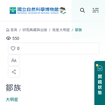
跳到中央內容區塊
全
站
首頁
研究典藏與出版
我是大明星
鄒族
搜
550
尋
0
點
選
喜
開館狀態
歡
鄒族
大明星