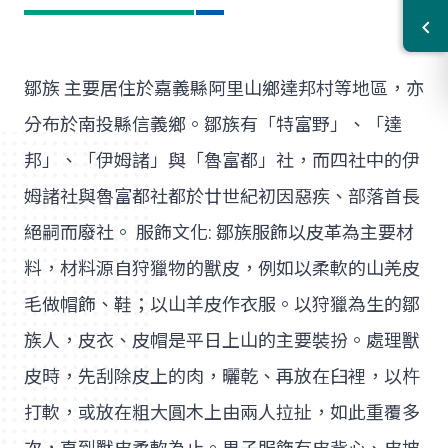
鄒族 主要居住於嘉義縣阿里山鄉達邦村等地區，亦
分布於南投縣信義鄉。鄒族有「特富野」、「達
邦」、「伊姆諸」與「魯富都」社，而四社中的伊
姆諸社與魯富都社都於廿世紀初因惡疾、部落首長
絕嗣而廢社。 服飾文化: 鄒族服飾以皮革為主要材
料，材料源自狩獵物的獸皮，例如以柔軟的山羌皮
毛做帽飾、鞋；以山羊皮作衣服。以狩獵為生的鄒
族人，皮衣、皮帽是平日上山的主要裝扮。處理獸
皮時，先刮除皮上的肉，曬乾、再放在臼裡，以杵
打軟，或放在粗大圓木上由兩人拉扯，如此重覆多