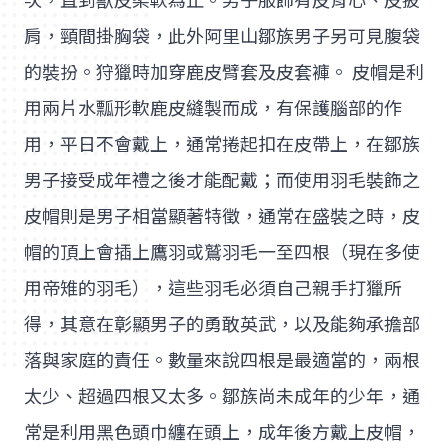
次，直到獸皮柔軟為止。男子服飾有皮背心、皮披
肩，頸間掛胸袋，此外阿里山鄒族男子另可見腹袋
的裝扮。狩獵時加穿鹿皮臂套及皮套褲。 皮帽是利
用兩片水瓢形軟鹿皮縫製而成，有保護腦部的作
用，平日不會戴上，通常捲起扣在皮帶上，在鄒族
男子接受成年禮之後才能配戴；而使用羽毛裝飾之
皮帽則是男子相當顯著特徵，通常在盛裝之時，皮
帽的頂上會插上鷹羽或鷲羽毛一至四根（現在多使
用帝雉的羽毛），這些羽毛必須自己親手打獵所
得，其意在彰顯男子的勇敢英武，以及能夠承擔部
落與家庭的責任。數量來說四根是最適當的，兩根
太少、超過四根又太多。鄒族尚未成年的少年，通
常是利用黑色頭巾纏在頭上，成年後方戴上皮帽，