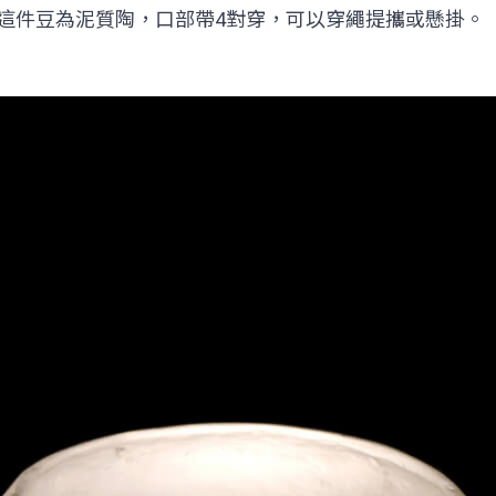
足的缽，這件豆為泥質陶，口部帶4對穿，可以穿繩提攜或懸掛。