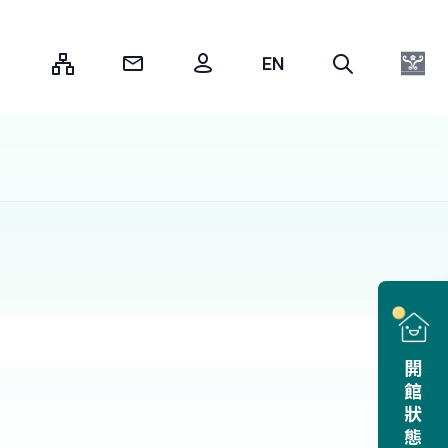
:::
開館狀態