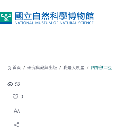
跳到中央內容區塊
首頁
研究典藏與出版
我是大明星
四穿歛口豆
52
0
點
選
喜