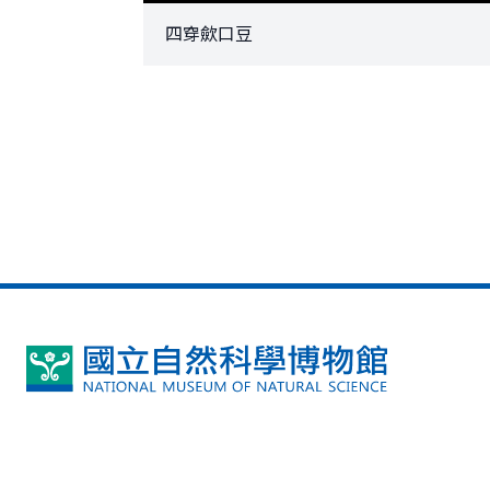
四穿歛口豆
國
立
自
然