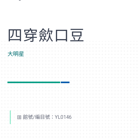
歡
四穿歛口豆
大明星
館號/編目號：YL0146