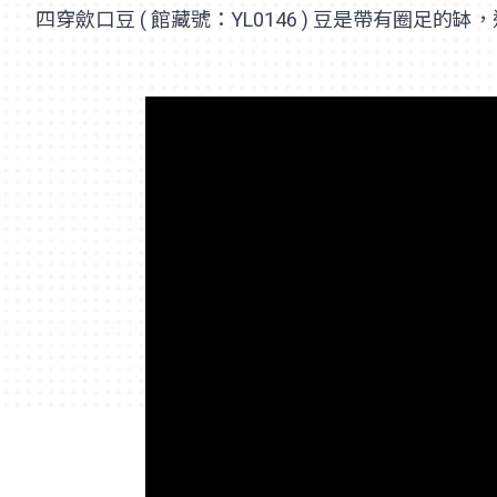
四穿歛口豆 ( 館藏號：YL0146 ) 豆是帶有圈