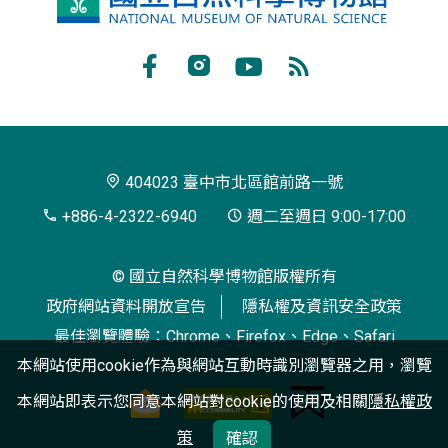
立
自
Facebook
Instagram
Youtube
RSS
然
訂
科
閱
學
404023 臺中市北區館前路一號
博
+886-4-2322-6940
週二至週日 9:00-17:00
物
© 國立自然科學博物館版權所有
館
政府網站資料開放宣告
隱私權及資訊安全政策
最佳瀏覽體驗：Chrome、Firefox、Edge、Safari
本網站使用cookie作為與網站互動時識別瀏覽器之用，瀏覽
本網站即表示您同意本網站對cookie的使用及相關
隱私權政
策
確認