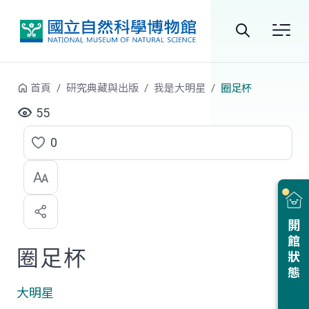
跳到中央內容區塊
全
站
首頁
研究典藏與出版
我是大明星
圈足杯
搜
55
尋
0
點
選
喜
開館狀態
歡
圈足杯
大明星