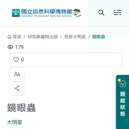
跳到中央內容區塊
全
站
首頁
研究典藏與出版
我是大明星
鏡眼蟲
搜
179
尋
0
點
選
喜
開館狀態
歡
鏡眼蟲
大明星