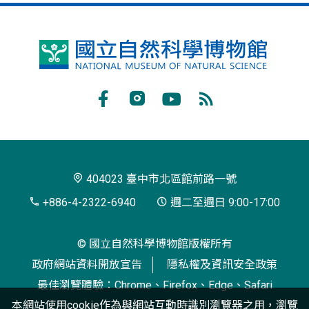
國
立
自
Facebook
Instagram
Youtube
RSS
然
訂
科
閱
學
404023 臺中市北區館前路一號
博
+886-4-2322-6940
週二至週日 9:00-17:00
物
© 國立自然科學博物館版權所有
館
政府網站資料開放宣告
隱私權及資訊安全政策
最佳瀏覽體驗：Chrome、Firefox、Edge、Safari
本網站使用cookie作為與網站互動時識別瀏覽器之用，瀏覽